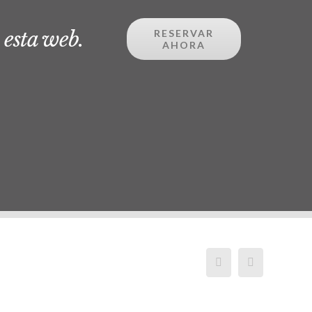
 esta web.
RESERVAR
AHORA