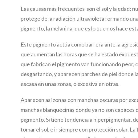
Las causas más frecuentes son el sol y la edad: nu
protege de la radiación ultravioleta formando una
pigmento, la melanina, que es lo que nos hace es
Este pigmento actúa como barrera ante la agresió
que aumentan las horas que se ha estado expuesto 
que fabrican el pigmento van funcionando peor, 
desgastando, y aparecen parches de piel donde l
escasa en unas zonas, o excesiva en otras.
Aparecen así zonas con manchas oscuras por exce
manchas blanquecinas donde ya no son capaces d
pigmento. Si tiene tendencia a hiperpigmentar, d
tomar el sol, e ir siempre con protección solar. La