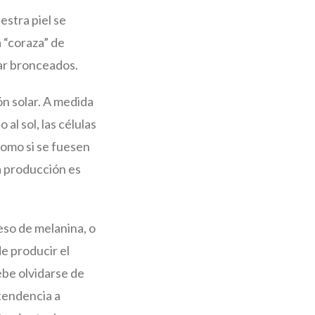
estra piel se
 “coraza” de
tar bronceados.
n solar. A medida
al sol, las células
como si se fuesen
a producción es
so de melanina, o
e producir el
ebe olvidarse de
 tendencia a